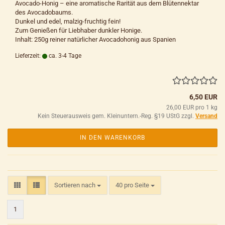
Avocado-Honig – eine aromatische Rarität aus dem Blütennektar
des Avocadobaums.
Dunkel und edel, malzig-fruchtig fein!
Zum Genießen für Liebhaber dunkler Honige.
Inhalt: 250g reiner natürlicher Avocadohonig aus Spanien
Lieferzeit:
ca. 3-4 Tage
6,50 EUR
26,00 EUR pro 1 kg
Kein Steuerausweis gem. Kleinuntern.-Reg. §19 UStG zzgl.
Versand
IN DEN WARENKORB
Sortieren nach
pro Seite
Sortieren nach
40 pro Seite
1