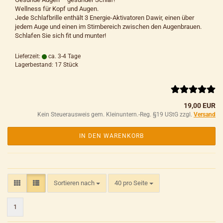
Wellness für Kopf und Augen.
Jede Schlafbrille enthält 3 Energie-Aktivatoren Dawir, einen über
jedem Auge und einen im Stirnbereich zwischen den Augenbrauen.
Schlafen Sie sich fit und munter!
Lieferzeit:
ca. 3-4 Tage
Lagerbestand: 17 Stück
19,00 EUR
Kein Steuerausweis gem. Kleinuntern.-Reg. §19 UStG zzgl.
Versand
IN DEN WARENKORB
Sortieren nach
pro Seite
Sortieren nach
40 pro Seite
1