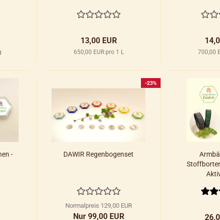
13,00 EUR
14,
g
650,00 EUR pro 1 L
700,00 
-23%
hen -
DAWIR Regenbogenset
Armbä
Stoffborten
Aktiv
Normalpreis 129,00 EUR
Nur 99,00 EUR
26,