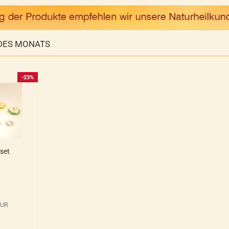
DES MONATS
-23%
set
EUR
R