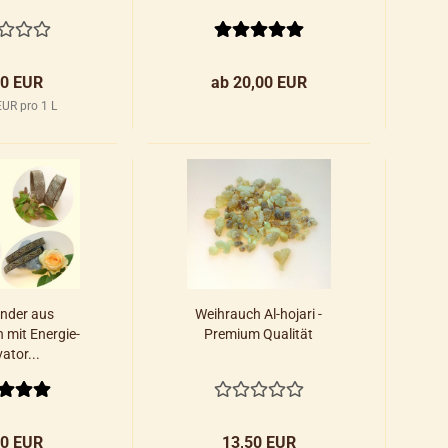
00 EUR
ab 20,00 EUR
EUR pro 1 L
nder aus
Weihrauch Al-hojari -
 mit Energie-
Premium Qualität
ator...
00 EUR
13,50 EUR