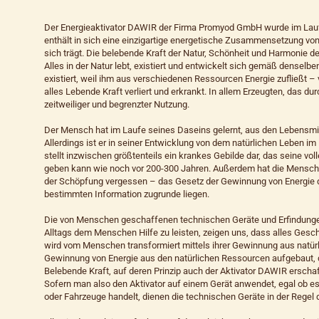
Der Energieaktivator DAWIR der Firma Promyod GmbH wurde im Lauf
enthält in sich eine einzigartige energetische Zusammensetzung vo
sich trägt. Die belebende Kraft der Natur, Schönheit und Harmonie d
Alles in der Natur lebt, existiert und entwickelt sich gemäß denselbe
existiert, weil ihm aus verschiedenen Ressourcen Energie zufließt – 
alles Lebende Kraft verliert und erkrankt. In allem Erzeugten, das 
zeitweiliger und begrenzter Nutzung.
Der Mensch hat im Laufe seines Daseins gelernt, aus den Lebensmit
Allerdings ist er in seiner Entwicklung von dem natürlichen Leben i
stellt inzwischen größtenteils ein krankes Gebilde dar, das seine v
geben kann wie noch vor 200-300 Jahren. Außerdem hat die Menschh
der Schöpfung vergessen – das Gesetz der Gewinnung von Energie d
bestimmten Information zugrunde liegen.
Die von Menschen geschaffenen technischen Geräte und Erfindunge
Alltags dem Menschen Hilfe zu leisten, zeigen uns, dass alles Gesc
wird vom Menschen transformiert mittels ihrer Gewinnung aus natürli
Gewinnung von Energie aus den natürlichen Ressourcen aufgebaut, die
Belebende Kraft, auf deren Prinzip auch der Aktivator DAWIR erschaf
Sofern man also den Aktivator auf einem Gerät anwendet, egal ob e
oder Fahrzeuge handelt, dienen die technischen Geräte in der Regel d