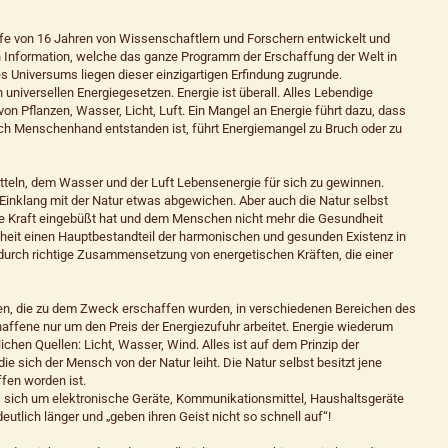
e von 16 Jahren von Wissenschaftlern und Forschern entwickelt und
n Information, welche das ganze Programm der Erschaffung der Welt in
es Universums liegen dieser einzigartigen Erfindung zugrunde.
n universellen Energiegesetzen. Energie ist überall. Alles Lebendige
von Pflanzen, Wasser, Licht, Luft. Ein Mangel an Energie führt dazu, dass
durch Menschenhand entstanden ist, führt Energiemangel zu Bruch oder zu
teln, dem Wasser und der Luft Lebensenergie für sich zu gewinnen.
m Einklang mit der Natur etwas abgewichen. Aber auch die Natur selbst
olle Kraft eingebüßt hat und dem Menschen nicht mehr die Gesundheit
eit einen Hauptbestandteil der harmonischen und gesunden Existenz in
urch richtige Zusammensetzung von energetischen Kräften, die einer
n, die zu dem Zweck erschaffen wurden, in verschiedenen Bereichen des
haffene nur um den Preis der Energiezufuhr arbeitet. Energie wiederum
chen Quellen: Licht, Wasser, Wind. Alles ist auf dem Prinzip der
 sich der Mensch von der Natur leiht. Die Natur selbst besitzt jene
fen worden ist.
s sich um elektronische Geräte, Kommunikationsmittel, Haushaltsgeräte
eutlich länger und „geben ihren Geist nicht so schnell auf“!