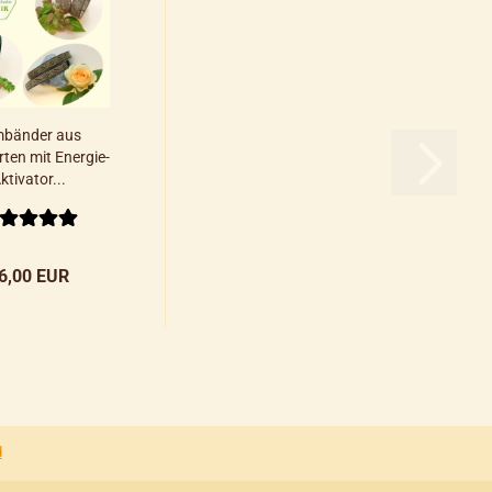
bänder aus
rten mit Energie-
ktivator...
6,00 EUR
d