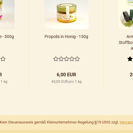
e - 500g
Propolis in Honig - 150g
Arm
Stoffbo
A
R
6,00 EUR
2
 1 kg
40,00 EUR pro 1 kg
Kein Steuerausweis gemäß Kleinunternehmer-Regelung §19 UStG zzgl.
Versan