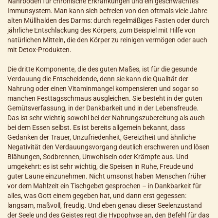
Nährboden für chronische Erkrankungen und ein geschwächtes
Immunsystem. Man kann sich befreien von den oftmals viele Jahre
alten Müllhalden des Darms: durch regelmäßiges Fasten oder durch
jährliche Entschlackung des Körpers, zum Beispiel mit Hilfe von
natürlichen Mitteln, die den Körper zu reinigen vermögen oder auch
mit Detox-Produkten.
Die dritte Komponente, die des guten Maßes, ist für die gesunde
Verdauung die Entscheidende, denn sie kann die Qualität der
Nahrung oder einen Vitaminmangel kompensieren und sogar so
manchen Festtagsschmaus ausgleichen. Sie besteht in der guten
Gemütsverfassung, in der Dankbarkeit und in der Lebensfreude.
Das ist sehr wichtig sowohl bei der Nahrungszubereitung als auch
bei dem Essen selbst. Es ist bereits allgemein bekannt, dass
Gedanken der Trauer, Unzufriedenheit, Gereiztheit und ähnliche
Negativität den Verdauungsvorgang deutlich erschweren und lösen
Blähungen, Sodbrennen, Unwohlsein oder Krämpfe aus. Und
umgekehrt: es ist sehr wichtig, die Speisen in Ruhe, Freude und
guter Laune einzunehmen. Nicht umsonst haben Menschen früher
vor dem Mahlzeit ein Tischgebet gesprochen – in Dankbarkeit für
alles, was Gott einem gegeben hat, und dann erst gegessen:
langsam, maßvoll, freudig. Und eben genau dieser Seelenzustand
der Seele und des Geistes regt die Hypophyse an, den Befehl für das