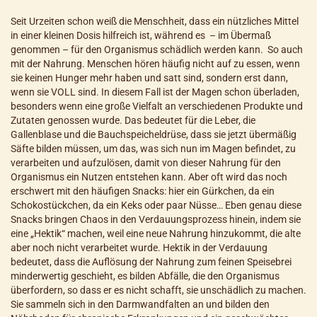
Seit Urzeiten schon weiß die Menschheit, dass ein nützliches Mittel
in einer kleinen Dosis hilfreich ist, während es – im Übermaß
genommen – für den Organismus schädlich werden kann. So auch
mit der Nahrung. Menschen hören häufig nicht auf zu essen, wenn
sie keinen Hunger mehr haben und satt sind, sondern erst dann,
wenn sie VOLL sind. In diesem Fall ist der Magen schon überladen,
besonders wenn eine große Vielfalt an verschiedenen Produkte und
Zutaten genossen wurde. Das bedeutet für die Leber, die
Gallenblase und die Bauchspeicheldrüse, dass sie jetzt übermäßig
Säfte bilden müssen, um das, was sich nun im Magen befindet, zu
verarbeiten und aufzulösen, damit von dieser Nahrung für den
Organismus ein Nutzen entstehen kann. Aber oft wird das noch
erschwert mit den häufigen Snacks: hier ein Gürkchen, da ein
Schokostückchen, da ein Keks oder paar Nüsse… Eben genau diese
Snacks bringen Chaos in den Verdauungsprozess hinein, indem sie
eine „Hektik“ machen, weil eine neue Nahrung hinzukommt, die alte
aber noch nicht verarbeitet wurde. Hektik in der Verdauung
bedeutet, dass die Auflösung der Nahrung zum feinen Speisebrei
minderwertig geschieht, es bilden Abfälle, die den Organismus
überfordern, so dass er es nicht schafft, sie unschädlich zu machen.
Sie sammeln sich in den Darmwandfalten an und bilden den