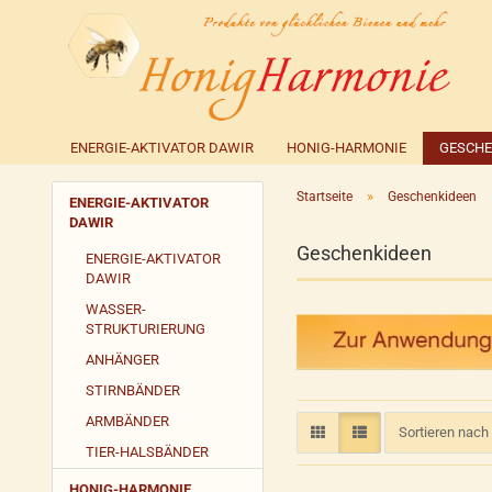
ENERGIE-AKTIVATOR DAWIR
HONIG-HARMONIE
GESCHE
»
Startseite
Geschenkideen
ENERGIE-AKTIVATOR
DAWIR
Geschenkideen
ENERGIE-AKTIVATOR
DAWIR
WASSER-
STRUKTURIERUNG
ANHÄNGER
STIRNBÄNDER
ARMBÄNDER
Sortieren nach
Sortieren nac
TIER-HALSBÄNDER
HONIG-HARMONIE