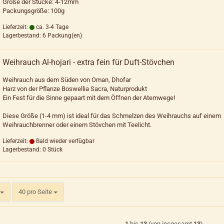
Größe der Stücke: 4-12mm
Packungsgröße: 100g
Lieferzeit:
ca. 3-4 Tage
Lagerbestand: 6 Packung(en)
Weihrauch Al-hojari - extra fein für Duft-Stövchen
Weihrauch aus dem Süden von Oman, Dhofar
Harz von der Pflanze Boswellia Sacra, Naturprodukt
Ein Fest für die Sinne gepaart mit dem Öffnen der Atemwege!
Diese Größe (1-4 mm) ist ideal für das Schmelzen des Weihrauchs auf einem
Weihrauchbrenner oder einem Stövchen mit Teelicht.
Lieferzeit:
Bald wieder verfügbar
Lagerbestand: 0 Stück
pro Seite
h
40 pro Seite
1
bis
13
(von insgesamt
13
)