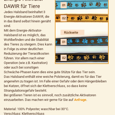
DAWIR für Tiere
Jedes Halsband beinhaltet 3
Energie-Aktivatoren DAWIR, die
in das Band selbst hinein genäht
sind.
Mit dem Energie-Aktivator-
Halsband ist es möglich, das
Wohlbefinden und die Stabilität
des Tieres zu steigern. Dies kann
in Folge zu einer deutlichen
Reduzierung der Tierarztkosten
führen. Vor allem nach einer
Operation (wie z.B. Kastration)
oder auch bei sonstigen
Schwäche-Phasen kann dies eine gute Stütze für das Tier sein.
Das Halsband enthält eine weiche Polsterung, damit es für das Tier
angenehm zu tragen ist. Im Falle einer Gefahr oder dem Hängenbleiben
bei Katzen, öffnet sich der Klettverschluss, so dass keine
Strangulationsgefahr besteht.
Bei größeren Tieren ist es sinnvoll, noch zusätzliche Aktivatoren
einzuarbeiten. Das machen wir gerne für Sie auf
Anfrage
.
Material: 100% Polyester, waschbar bei 30°C.
Verschluss: Klettverschluss