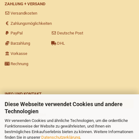
ZAHLUNG + VERSAND
Versandkosten
Zahlungsmöglichkeiten
PayPal
Deutsche Post
Barzahlung
DHL
Vorkasse
Rechnung
INFO UND KONTAKT
Diese Webseite verwendet Cookies und andere
VERTRAG WIDERRUFEN
Technologien
HonigHarmonie GbR
Wir verwenden Cookies und ähnliche Technologien, um die ordentliche
Dr.-Carl-Glaser-Str. 2b
Funktionsweise der Website zu gewährleisten, und Ihnen ein
bestmögliches Einkaufserlebnis bieten zu können. Weitere Informationen
67292 Kirchheimbolanden (Deutschland)
finden Sie in unserer
Datenschutzerklärung
.