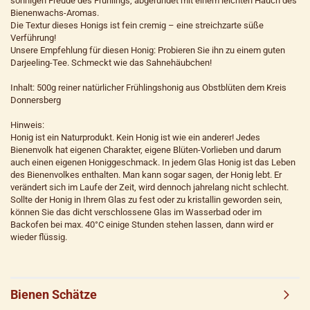
sonnigen Freude des Frühlings, abgerundet mit einem leichten Hauch des
Bienenwachs-Aromas.
Die Textur dieses Honigs ist fein cremig – eine streichzarte süße
Verführung!
Unsere Empfehlung für diesen Honig: Probieren Sie ihn zu einem guten
Darjeeling-Tee. Schmeckt wie das Sahnehäubchen!
Inhalt: 500g reiner natürlicher Frühlingshonig aus Obstblüten dem Kreis
Donnersberg
Hinweis:
Honig ist ein Naturprodukt. Kein Honig ist wie ein anderer! Jedes
Bienenvolk hat eigenen Charakter, eigene Blüten-Vorlieben und darum
auch einen eigenen Honiggeschmack. In jedem Glas Honig ist das Leben
des Bienenvolkes enthalten. Man kann sogar sagen, der Honig lebt. Er
verändert sich im Laufe der Zeit, wird dennoch jahrelang nicht schlecht.
Sollte der Honig in Ihrem Glas zu fest oder zu kristallin geworden sein,
können Sie das dicht verschlossene Glas im Wasserbad oder im
Backofen bei max. 40°C einige Stunden stehen lassen, dann wird er
wieder flüssig.
Bienen Schätze