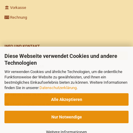
Vorkasse
Rechnung
INFO UND KONTAKT
Diese Webseite verwendet Cookies und andere
VERTRAG WIDERRUFEN
Technologien
HonigHarmonie GbR
Wir verwenden Cookies und ähnliche Technologien, um die ordentliche
Dr.-Carl-Glaser-Str. 2b
Funktionsweise der Website zu gewährleisten, und Ihnen ein
bestmögliches Einkaufserlebnis bieten zu können. Weitere Informationen
67292 Kirchheimbolanden (Deutschland)
finden Sie in unserer
Datenschutzerklärung
.
+49 (0) 6352 78 99 056
Alle Akzeptieren
info@honigharmonie.de
Nur Notwendige
Weitere Informationen